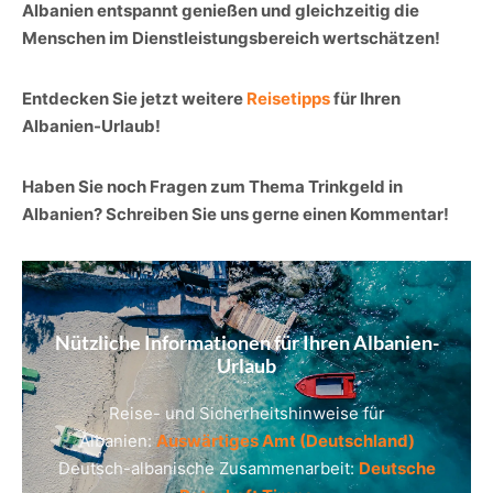
Albanien entspannt genießen und gleichzeitig die
Menschen im Dienstleistungsbereich wertschätzen!
Entdecken Sie jetzt weitere
Reisetipps
für Ihren
Albanien-Urlaub!
Haben Sie noch Fragen zum Thema Trinkgeld in
Albanien? Schreiben Sie uns gerne einen Kommentar!
Nützliche Informationen für Ihren Albanien-
Urlaub
Reise- und Sicherheitshinweise für
Albanien:
Auswärtiges Amt (Deutschland)
Deutsch-albanische Zusammenarbeit:
Deutsche