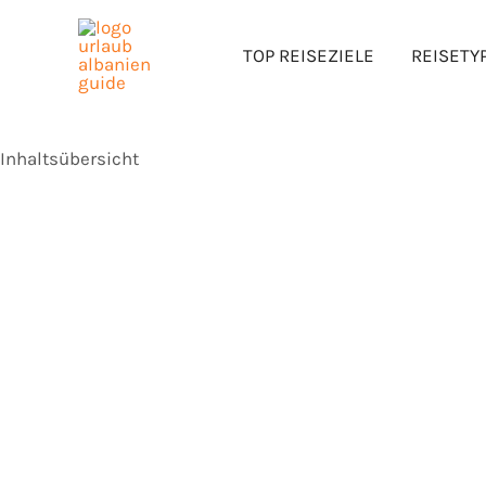
Saranda, Albanien: W
Zum
Inhalt
TOP REISEZIELE
REISETY
und Kultur besuchen 
springen
Inhaltsübersicht