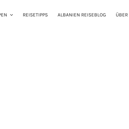
arum Sie diesen Urlaubso
PEN
REISETIPPS
ALBANIEN REISEBLOG
ÜBER
sollten?