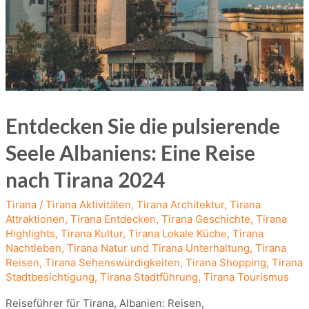
Entdecken Sie die pulsierende
Seele Albaniens: Eine Reise
nach Tirana 2024
Tirana
/
Tirana Aktivitäten
,
Tirana Architektur
,
Tirana
Attraktionen
,
Tirana Entdecken
,
Tirana Geschichte
,
Tirana
Highlights
,
Tirana Kultur
,
Tirana Lokale Küche
,
Tirana
Nachtleben
,
Tirana Natur und Tirana Unterhaltung
,
Tirana
Reisen
,
Tirana Sehenswürdigkeiten
,
Tirana Shopping
,
Tirana
Stadtbesichtigung
,
Tirana Stadtführung
,
Tirana Tourismus
Reiseführer für Tirana, Albanien: Reisen,