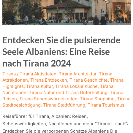
Entdecken Sie die pulsierende
Seele Albaniens: Eine Reise
nach Tirana 2024
Tirana
/
Tirana Aktivitäten
,
Tirana Architektur
,
Tirana
Attraktionen
,
Tirana Entdecken
,
Tirana Geschichte
,
Tirana
Highlights
,
Tirana Kultur
,
Tirana Lokale Küche
,
Tirana
Nachtleben
,
Tirana Natur und Tirana Unterhaltung
,
Tirana
Reisen
,
Tirana Sehenswürdigkeiten
,
Tirana Shopping
,
Tirana
Stadtbesichtigung
,
Tirana Stadtführung
,
Tirana Tourismus
Reiseführer für Tirana, Albanien: Reisen,
Sehenswürdigkeiten, Nachtleben und mehr “Tirana Urlaub”:
Entdecken Sie die verborgenen Schätze Albaniens Die