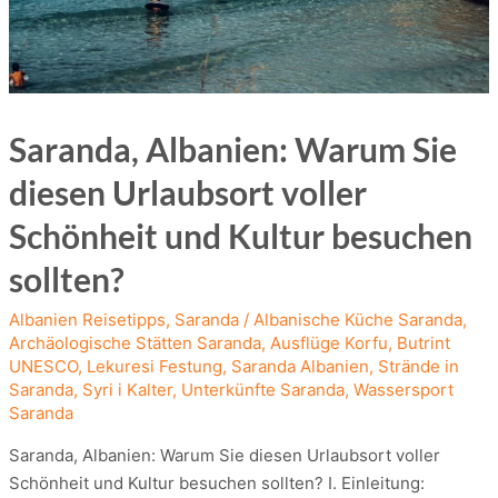
Saranda, Albanien: Warum Sie
diesen Urlaubsort voller
Schönheit und Kultur besuchen
sollten?
Albanien Reisetipps
,
Saranda
/
Albanische Küche Saranda
,
Archäologische Stätten Saranda
,
Ausflüge Korfu
,
Butrint
UNESCO
,
Lekuresi Festung
,
Saranda Albanien
,
Strände in
Saranda
,
Syri i Kalter
,
Unterkünfte Saranda
,
Wassersport
Saranda
Saranda, Albanien: Warum Sie diesen Urlaubsort voller
Schönheit und Kultur besuchen sollten? I. Einleitung: