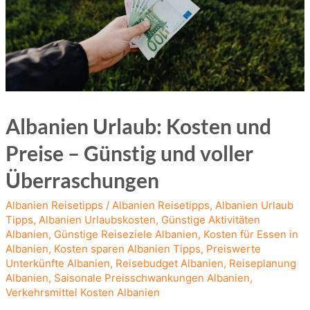
Albanien Urlaub: Kosten und
Preise – Günstig und voller
Überraschungen
Albanien Reisetipps
/
Albanien Reisetipps
,
Albanien Urlaub
Tipps
,
Albanien Urlaubskosten
,
Günstige Aktivitäten
Albanien
,
Günstige Reiseziele Albanien
,
Kosten für Essen in
Albanien
,
Kosten sparen Albanien Tipps
,
Preiswerte
Unterkünfte Albanien
,
Reisebudget Albanien
,
Reiseplanung
Albanien
,
Saisonale Preisschwankungen Albanien
,
Verkehrsmittel Kosten Albanien