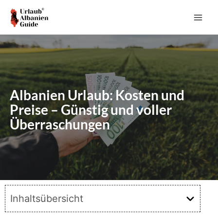
Zum
Inhalt
MAI
springen
ME
Albanien Urlaub: Kosten und
Preise – Günstig und voller
Überraschungen
Inhaltsübersicht