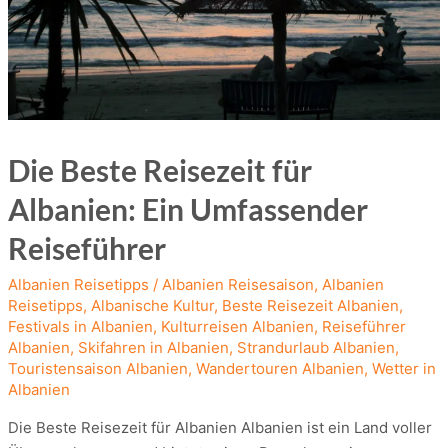
Die Beste Reisezeit für
Albanien: Ein Umfassender
Reiseführer
Albanien Reisetipps
/
Albanien Reisesaison
,
Albanien
Reisetipps
,
Albanische Kultur
,
Beste Reisezeit Albanien
,
Festivals in Albanien
,
Kulturreisen Albanien
,
Reiseführer
Albanien
,
Skifahren in Albanien
,
Strandurlaub Albanien
,
Touristensaison Albanien
,
Wandertouren Albanien
,
Wetter in
Albanien
Die Beste Reisezeit für Albanien Albanien ist ein Land voller