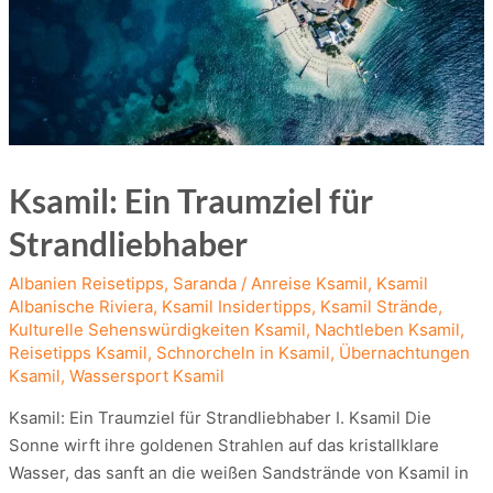
Ksamil: Ein Traumziel für
Strandliebhaber
Albanien Reisetipps
,
Saranda
/
Anreise Ksamil
,
Ksamil
Albanische Riviera
,
Ksamil Insidertipps
,
Ksamil Strände
,
Kulturelle Sehenswürdigkeiten Ksamil
,
Nachtleben Ksamil
,
Reisetipps Ksamil
,
Schnorcheln in Ksamil
,
Übernachtungen
Ksamil
,
Wassersport Ksamil
Ksamil: Ein Traumziel für Strandliebhaber I. Ksamil Die
Sonne wirft ihre goldenen Strahlen auf das kristallklare
Wasser, das sanft an die weißen Sandstrände von Ksamil in