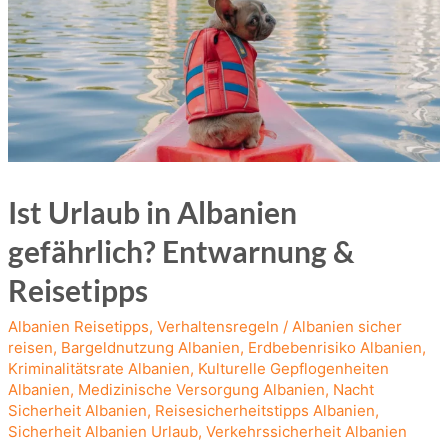
Ist Urlaub in Albanien
gefährlich? Entwarnung &
Reisetipps
Albanien Reisetipps
,
Verhaltensregeln
/
Albanien sicher
reisen
,
Bargeldnutzung Albanien
,
Erdbebenrisiko Albanien
,
Kriminalitätsrate Albanien
,
Kulturelle Gepflogenheiten
Albanien
,
Medizinische Versorgung Albanien
,
Nacht
Sicherheit Albanien
,
Reisesicherheitstipps Albanien
,
Sicherheit Albanien Urlaub
,
Verkehrssicherheit Albanien