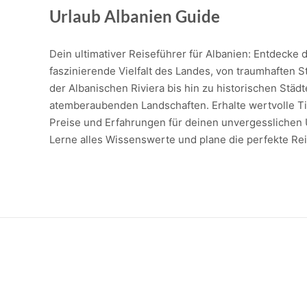
antike
Urlaub Albanien Guide
Gesch
und
Dein ultimativer Reiseführer für Albanien: Entdecke d
medit
faszinierende Vielfalt des Landes, von traumhaften 
Küche
der Albanischen Riviera bis hin zu historischen Städ
atemberaubenden Landschaften. Erhalte wertvolle Ti
Preise und Erfahrungen für deinen unvergesslichen 
Lerne alles Wissenswerte und plane die perfekte Rei