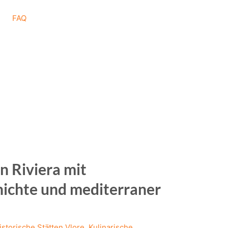
FAQ
n Riviera mit
hichte und mediterraner
istorische Stätten Vlore
,
Kulinarische