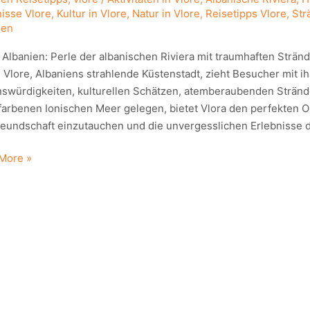
nisse Vlore
,
Kultur in Vlore
,
Natur in Vlore
,
Reisetipps Vlore
,
Str
ien
 Albanien: Perle der albanischen Riviera mit traumhaften Strän
 Vlore, Albaniens strahlende Küstenstadt, zieht Besucher mit i
swürdigkeiten, kulturellen Schätzen, atemberaubenden Stränd
farbenen Ionischen Meer gelegen, bietet Vlora den perfekten Or
reundschaft einzutauchen und die unvergesslichen Erlebnisse d
More »
en:
ischen
a
haften
den,