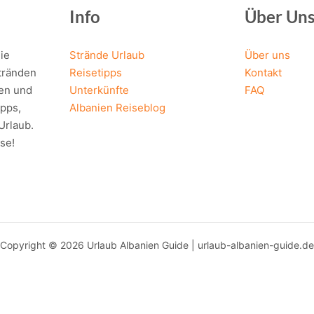
r
Info
Über Un
ichte
ie
Strände Urlaub
Über uns
erraner
Stränden
Reisetipps
Kontakt
ten und
Unterkünfte
FAQ
pps,
Albanien Reiseblog
Urlaub.
se!
Copyright © 2026 Urlaub Albanien Guide | urlaub-albanien-guide.de