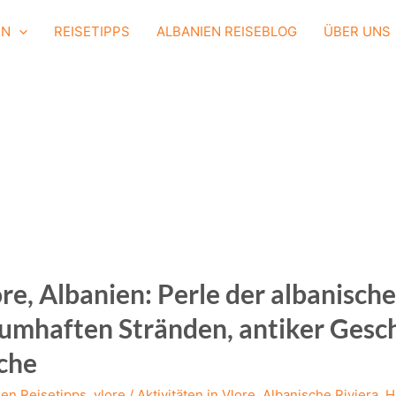
EN
REISETIPPS
ALBANIEN REISEBLOG
ÜBER UNS
re, Albanien: Perle der albanische
umhaften Stränden, antiker Gesc
che
ien Reisetipps
,
vlore
/
Aktivitäten in Vlore
,
Albanische Riviera
,
H