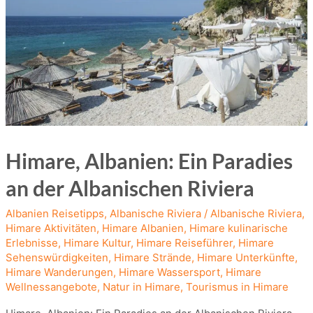
Himare, Albanien: Ein Paradies
an der Albanischen Riviera
Albanien Reisetipps
,
Albanische Riviera
/
Albanische Riviera
,
Himare Aktivitäten
,
Himare Albanien
,
Himare kulinarische
Erlebnisse
,
Himare Kultur
,
Himare Reiseführer
,
Himare
Sehenswürdigkeiten
,
Himare Strände
,
Himare Unterkünfte
,
Himare Wanderungen
,
Himare Wassersport
,
Himare
Wellnessangebote
,
Natur in Himare
,
Tourismus in Himare