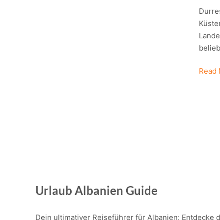
Durres
Küsten
Landes
belieb
Durre
Read 
Reisef
Strand
Gesch
&
Inside
Urlaub Albanien Guide
Dein ultimativer Reiseführer für Albanien: Entdecke d