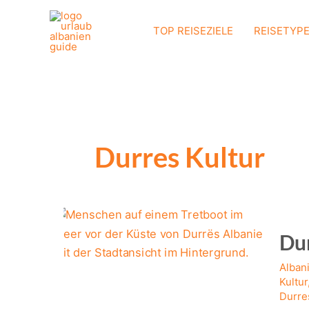
Zum
Inhalt
TOP REISEZIELE
REISETYP
springen
Durres Kultur
Dur
Alban
Kultur
Durre