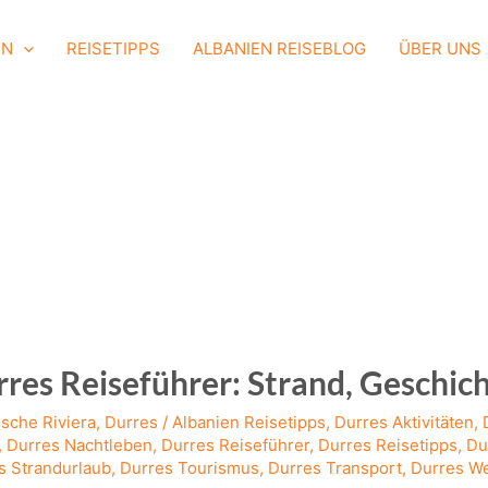
EN
REISETIPPS
ALBANIEN REISEBLOG
ÜBER UNS
res Reiseführer: Strand, Geschich
ische Riviera
,
Durres
/
Albanien Reisetipps
,
Durres Aktivitäten
,
,
Durres Nachtleben
,
Durres Reiseführer
,
Durres Reisetipps
,
Du
s Strandurlaub
,
Durres Tourismus
,
Durres Transport
,
Durres We