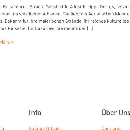
 Reiseführer: Strand, Geschichte & Insidertipps Durres, faszin
stadt im westlichen Albanien. Sie liegt am Adriatischen Meer u
. Bekannt für ihre malerischen Strände, ihr reiches kulturelles 
tes Reiseziel für Besucher, die mehr über […]
s
More »
ührer:
,
ichte
rtipps
Info
Über Un
ie
Strände Urlaub
Über uns